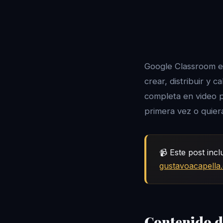
Google Classroom es
crear, distribuir y 
completa en video p
primera vez o quier
📹 Este post incl
gustavoacapell
Contenido d