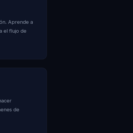
ción. Aprende a
 el flujo de
hacer
menes de