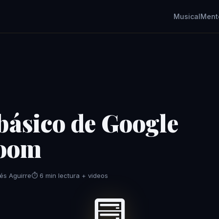
MusicalMent
básico de Google
room
és Aguirre
⏱️ 6 min lectura + videos