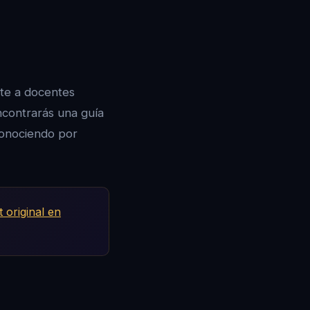
ite a docentes
encontrarás una guía
conociendo por
t original en