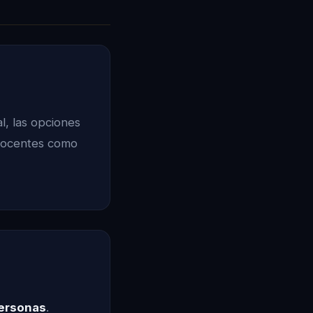
l, las opciones
 docentes como
ersonas
.