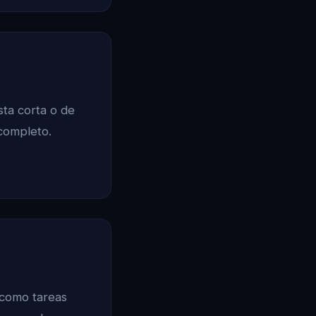
ta corta o de
 completo.
 como tareas