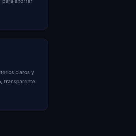
s para ahorrar
terios claros y
o, transparente