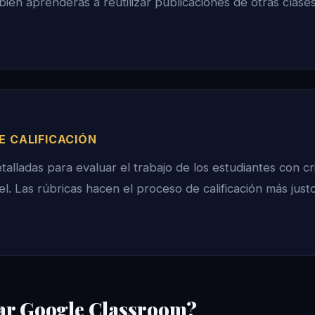
mbién aprenderás a reutilizar publicaciones de otras clase
E CALIFICACIÓN
talladas para evaluar el trabajo de los estudiantes con cri
el. Las rúbricas hacen el proceso de calificación más just
ar Google Classroom?