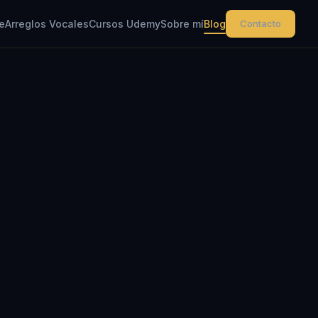
e
Arreglos Vocales
Cursos Udemy
Sobre mí
Blog
Contacto