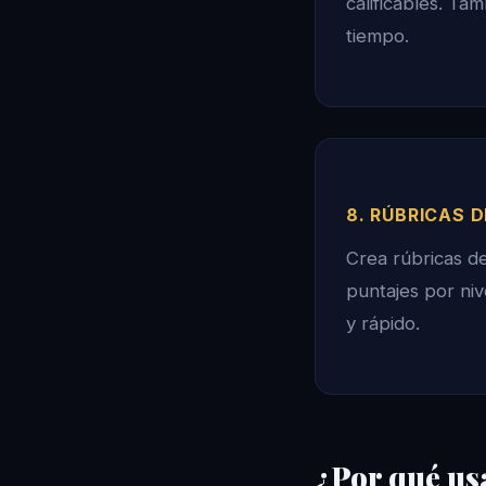
calificables. Ta
tiempo.
8. RÚBRICAS D
Crea rúbricas de
puntajes por niv
y rápido.
¿Por qué us