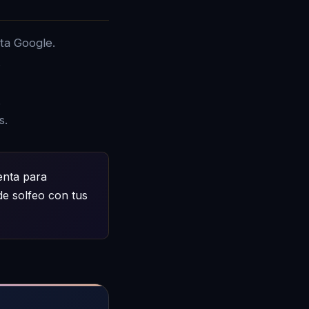
nta Google.
.
.
s.
enta para
de solfeo con tus